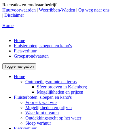
Recreatie- en rondvaartbedrijf
Huurvoorwaarden
|
Weerribben-Wieden
|
Op weg naar ons
|
Disclaimer
Home
Home
Fluisterboten, sloepen en kano's
Fietsverhuur
Groepsrondvaarten
Toggle navigation
Home
Ontmoetingsruimte en terras
Sfeer proeven in Kalenberg
Mogelijkheden en prijzen
Fluisterboten, sloepen en kano's
Voor elk wat wils
Mogelijkheden en prijzen
Waar kunt u varen
Ontdekkingstocht op het water
Sloep verhuur
Fietsverhuur