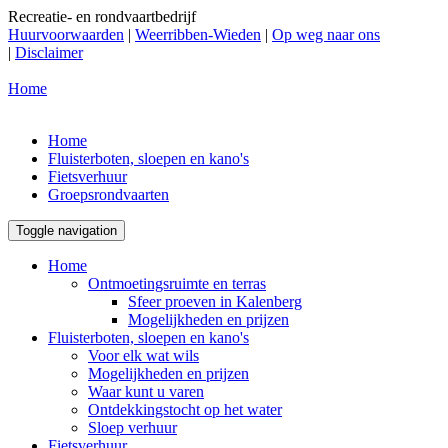
Recreatie- en rondvaartbedrijf
Huurvoorwaarden
|
Weerribben-Wieden
|
Op weg naar ons
|
Disclaimer
Home
Home
Fluisterboten, sloepen en kano's
Fietsverhuur
Groepsrondvaarten
Toggle navigation
Home
Ontmoetingsruimte en terras
Sfeer proeven in Kalenberg
Mogelijkheden en prijzen
Fluisterboten, sloepen en kano's
Voor elk wat wils
Mogelijkheden en prijzen
Waar kunt u varen
Ontdekkingstocht op het water
Sloep verhuur
Fietsverhuur