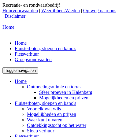
Recreatie- en rondvaartbedrijf
Huurvoorwaarden
|
Weerribben-Wieden
|
Op weg naar ons
|
Disclaimer
Home
Home
Fluisterboten, sloepen en kano's
Fietsverhuur
Groepsrondvaarten
Toggle navigation
Home
Ontmoetingsruimte en terras
Sfeer proeven in Kalenberg
Mogelijkheden en prijzen
Fluisterboten, sloepen en kano's
Voor elk wat wils
Mogelijkheden en prijzen
Waar kunt u varen
Ontdekkingstocht op het water
Sloep verhuur
Fietsverhuur