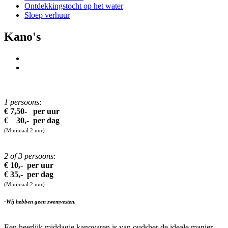
Ontdekkingstocht op het water
Sloep verhuur
Kano's
1 persoons
:
€ 7,50- per uur
€ 30,- per dag
(Minimaal 2 uur)
2 of 3 persoons
:
€ 10,- per uur
€ 35,- per dag
(Minimaal 2 uur)
-Wij hebben geen zwemvesten.
Een heerlijk middagje kanovaren is van oudsher de ideale manier